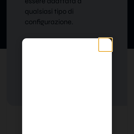
essere adattata a
qualsiasi tipo di
configurazione.
Iguazú
Man mano che si scende dalla piattaforma,
si formano dei gradini per accedere alla
piscina. La parte rigida, non sfalsata,
scende sul fondo della vasca, adattandosi
alla pendenza della vasca.