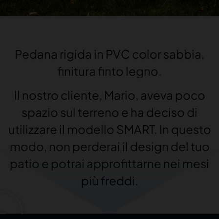
Pedana rigida in PVC color sabbia,
finitura finto legno.
Il nostro cliente, Mario, aveva poco
spazio sul terreno e ha deciso di
utilizzare il modello SMART. In questo
modo, non perderai il design del tuo
patio e potrai approfittarne nei mesi
più freddi.
Selecciona tu idioma de preferencia
Español