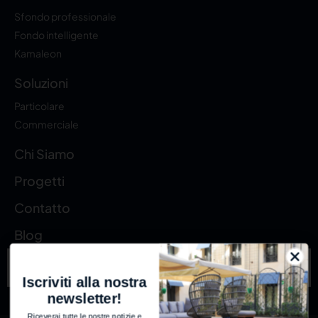
Sfondo professionale
Fondo intelligente
Kamaleon
Soluzioni
Particolare
Commerciale
Chi Siamo
Progetti
Contatto
Blog
Iscriviti alla nostra
newsletter!
Riceverai tutte le nostre notizie e