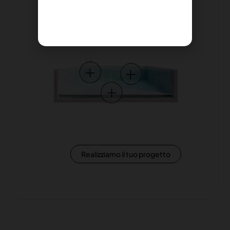
Iguazú
+
+
+
Realizziamo il tuo progetto